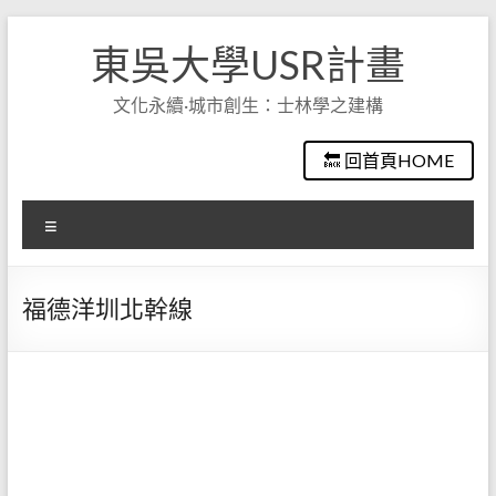
Skip
to
東吳大學USR計畫
content
文化永續·城市創生：士林學之建構
🔙 回首頁HOME
選
單
福德洋圳北幹線