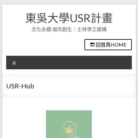
Skip
to
東吳大學USR計畫
content
文化永續·城市創生：士林學之建構
🔙 回首頁HOME
選
單
USR-Hub