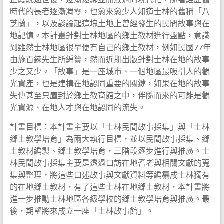
時代的長者逐漸凋零，也愈來愈少人知道士林的舊稱「八
芝蘭」，以及談論起這塊土地上曾經發生的民間故事與在
地記憶。本計畫針對士林地區的鄉土教材進行盤點，意識
到雖然士林地區很早便有自己的鄉土教材，例如民國77年
由施百鍊先生所編纂，然而近期出版針對士林在地的故事
少之又少。「故事」是一座城市、一個地區最吸引人的觀
光資產，也是建構在地認同重要的關鍵，如果在地的故事
失傳甚至只塵封於鄉土教育館之中，伴隨而來的可能是觀
光資源、在地人才與在地認同的流失。
計畫目標：本計畫主要以「士林民間故事採集」與「士林
鄉土教學培育」為兩大執行目標，並以民間故事採集、鄉
土教材編製、鄉土教學培育，三階段逐步進行與推廣。士
林民間故事採集主要是透過口訪在地耆老與相關文獻的蒐
集與整理，將這些口述故事與文獻資料等編纂成士林獨有
的在地鄉土教材，有了這些士林在地鄉土教材，本計畫將
進一步推動士林地區各級學校的鄉土教學培育與推廣。最
後，期望將來成立一座「士林故事館」。