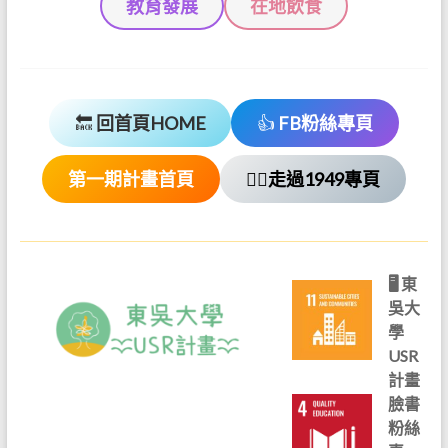
教育發展
在地飲食
🔙
回首頁HOME
👍
FB粉絲專頁
第一期計畫首頁
🚶‍♂️走過1949專頁
🖥 東
吳大
學
USR
計畫
臉書
粉絲