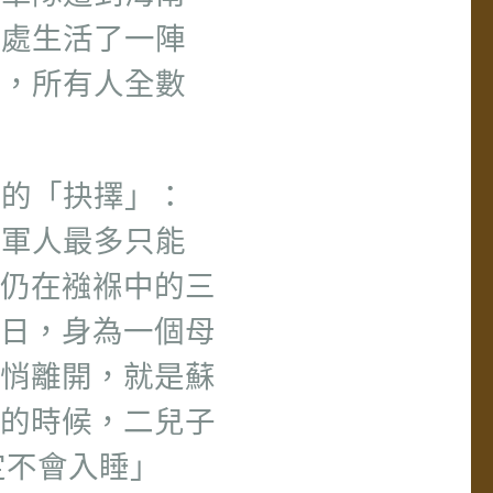
該處生活了一陣
島，所有人全數
痛的「抉擇」：
位軍人最多只能
仍在襁褓中的三
日，身為一個母
悄離開，就是蘇
的時候，二兒子
定不會入睡」