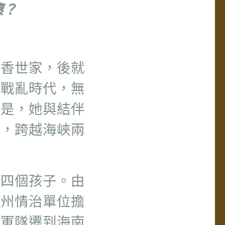
懷？
書香世家，後就
逢戰亂時代，無
的是，她與結伴
亂，跨越海峽兩
下四個孩子。由
廣州情治單位擔
隨軍隊遷到海南