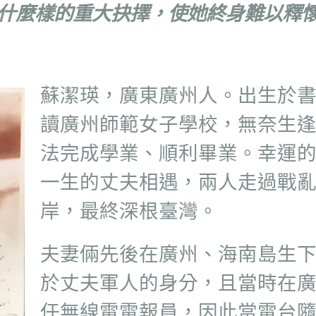
什麼樣的重大抉擇，使她終身難以釋
蘇潔瑛，廣東廣州人。出生於
讀廣州師範女子學校，無奈生
法完成學業、順利畢業。幸運
一生的丈夫相遇，兩人走過戰
岸，最終深根臺灣。
夫妻倆先後在廣州、海南島生
於丈夫軍人的身分，且當時在
任無線電電報員，因此當電台