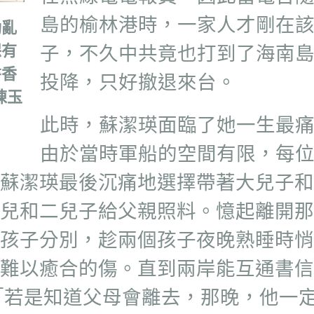
島的榆林港時，一家人才剛在
動亂
保有
子，不久中共竟也打到了海南
書香
投降，只好撤退來台。
陳玉
此時，蘇潔瑛面臨了她一生最
由於當時軍船的空間有限，每
蘇潔瑛最後沉痛地選擇帶著大兒子和
兒和二兒子給父親照料。憶起離開那
孩子分別，趁兩個孩子夜晚熟睡時悄
難以癒合的傷。直到兩岸能互通書信
「若是知道父母會離去，那晚，他一