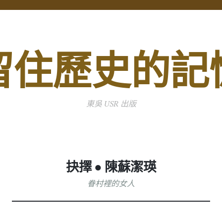
留住歷史的記
東吳 USR 出版
抉擇 ● 陳蘇潔瑛
眷村裡的女人