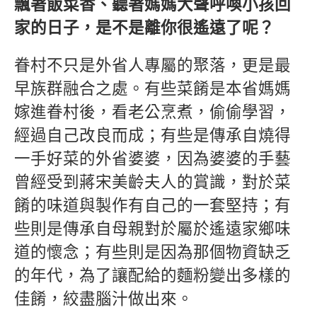
飄著飯菜香、聽著媽媽大聲呼喚小孩回
家的日子，是不是離你很遙遠了呢？
眷村不只是外省人專屬的聚落，更是最
早族群融合之處。有些菜餚是本省媽媽
嫁進眷村後，看老公烹煮，偷偷學習，
經過自己改良而成；有些是傳承自燒得
一手好菜的外省婆婆，因為婆婆的手藝
曾經受到蔣宋美齡夫人的賞識，對於菜
餚的味道與製作有自己的一套堅持；有
些則是傳承自母親對於屬於遙遠家鄉味
道的懷念；有些則是因為那個物資缺乏
的年代，為了讓配給的麵粉變出多樣的
佳餚，絞盡腦汁做出來。