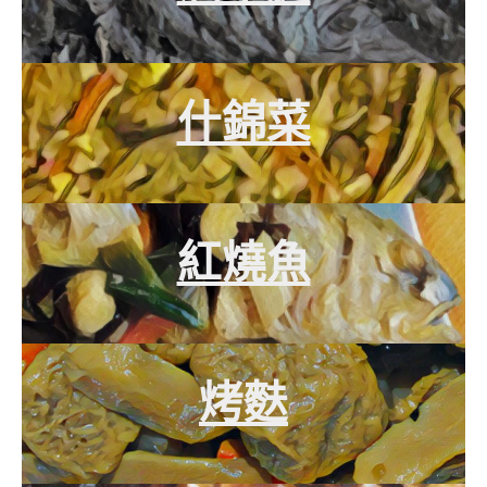
什錦菜
紅燒魚
烤麩