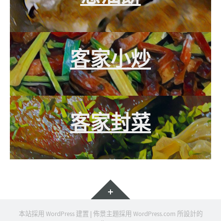
客家小炒
客家封菜
小
工
具
本站採用 WordPress 建置
|
佈景主題採用
WordPress.com
所設計的