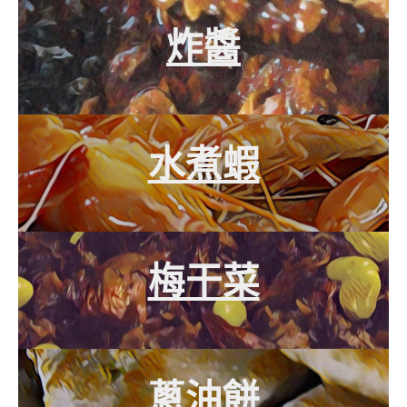
炸醬
水煮蝦
梅干菜
蔥油餅