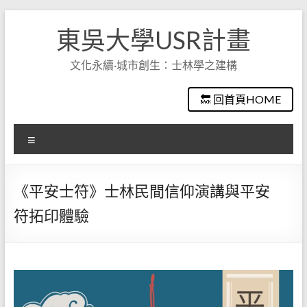
Skip
to
東吳大學USR計畫
content
文化永續·城市創生：士林學之建構
🔙 回首頁HOME
選
單
《平安士符》士林民間信仰演講與平安
符拓印體驗