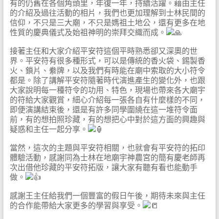
有的仍舊在各個角頭里，年復一年，持續活躍。藉由主任
的介紹及過往活動的相片，我們也更加理解到士林民間的
信仰，不只是三大廟，不只是媽祖土地公，還有更多在地
性質的慶典儀式及始祖神明的崇拜交織而成。
接著主任和大家介紹平安符這個平時熟悉卻又深奧的世
界。平安符有很多種形式，可以是傳統的香火袋、錫製香
火、鎖片、絭牌，以及我們有時能在廟中索取的大小符令
都是。除了講解平安符隨著時代演進產生的變化外，也跟
大家說明每一種符令的功用、特色，現場也帶來各大廟宇
的符給大家觀賞，細心介紹每一張各自有什麼樣的不同，
即便演講結束後，還是有許多同學圍繞在這一堆符令面
前，有的想拍照珍藏，有的想把心中對於這方面的興趣與
疑惑和主任一起分享。
當然，這次的主題與平安符相關，也就會有平安符的拓印
體驗活動，感謝同為士林在地廟宇神農宮的簡有慶老師再
次出借他珍藏的平安符拓版，讓大家有聽有看也能動手
做。
感謝王主任給我們一個豐富的假日午後，期待未來與主任
的合作能帶給大家更多的學習與享受。