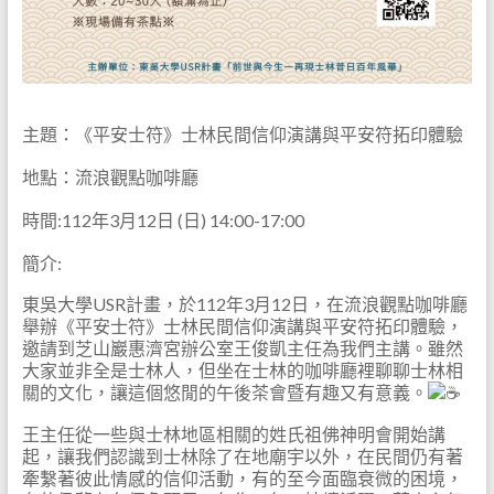
主題：《平安士符》士林民間信仰演講與平安符拓印體驗
地點：流浪觀點咖啡廳
時間:112年3月12日 (日) 14:00-17:00
簡介:
東吳大學USR計畫，於112年3月12日，在流浪觀點咖啡廳
舉辦《平安士符》士林民間信仰演講與平安符拓印體驗，
邀請到芝山巖惠濟宮辦公室王俊凱主任為我們主講。雖然
大家並非全是士林人，但坐在士林的咖啡廳裡聊聊士林相
關的文化，讓這個悠閒的午後茶會暨有趣又有意義。
王主任從一些與士林地區相關的姓氏祖佛神明會開始講
起，讓我們認識到士林除了在地廟宇以外，在民間仍有著
牽繫著彼此情感的信仰活動，有的至今面臨衰微的困境，