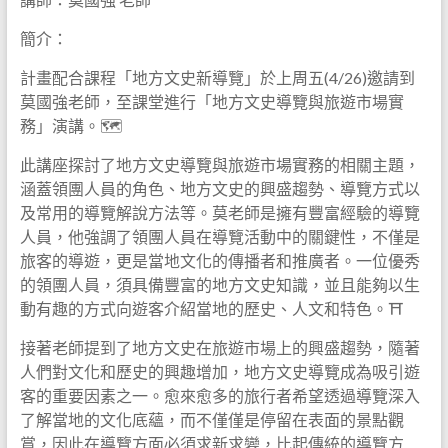
簡介：
計畫配合課程「地方文史新導覽」於上周五(4/26)邀請到
莫國強老師，至課堂進行「地方文史導覽與旅遊市場實
務」演講。🗺️
此講座探討了地方文史導覽與旅遊市場實務的相關主題，
涵蓋領團人員的角色、地方文史的興盛趨勢、導覽方式以
及常用的導覽解說方法等。莫老師是擁有豐富經驗的導覽
人員，他強調了領團人員在導覽活動中的關鍵性，不僅是
旅客的導遊，更是當地文化的傳播者和推廣者。一位優秀
的領團人員，須具備豐富的地方文史知識，並且能夠以生
動有趣的方式向遊客介紹當地的歷史、人文和特色。⛩️
接著老師提到了地方文史在旅遊市場上的興盛趨勢，隨著
人們對文化和歷史的興趣增加，地方文史導覽成為吸引遊
客的重要因素之一。愈來愈多的旅行者希望透過導覽深入
了解當地的文化底蘊，而不僅僅是停留在表面的景點觀
賞，因此在導覽方面必須求新求變，比起傳統的導覽方