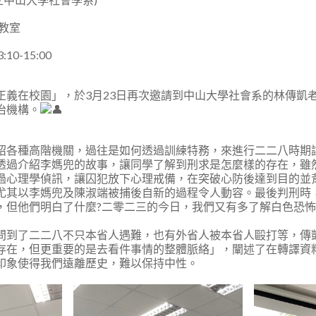
2教室
10-15:00
正義在校園」，於3月23日再次邀請到中山大學社會系的林傳凱
治機構。
紹各種高階機關，過往是如何透過訓練特務，來進行二二八時期
透過介紹李媽兜的故事，讓同學了解到刑求是怎麼樣的存在，雖
過心理學偵訊，讓囚犯放下心理戒備，在突破心防後達到目的並
尤其以李媽兜及陳淑端被捕後自新的過程令人動容。最後判刑時
，但他們明白了什麼?二零二三的今日，我們又有多了解白色恐怖
問到了二二八不只本省人遇難，也有外省人被本省人毆打等，傳
存在，但更重要的是去看件事情的整體脈絡」，闡述了在轉譯資
印象使得我們遠離歷史，難以保持中性。