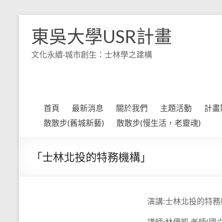
Skip
to
東吳大學USR計畫
content
文化永續·城市創生：士林學之建構
首頁
最新消息
關於我們
主題活動
計畫
散散步(舊城新藝)
散散步(慢生活，老靈魂)
「士林北投的特務機構」
演講:士林北投的特務
講師:林傳凱 老師(