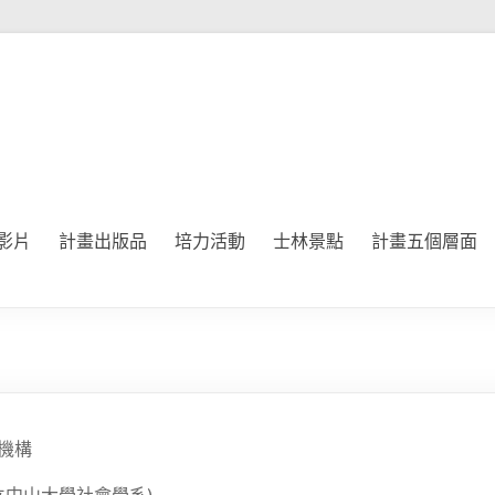
影片
計畫出版品
培力活動
士林景點
計畫五個層面
機構
國立中山大學社會學系)