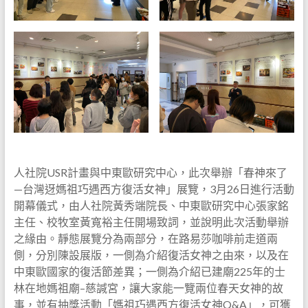
人社院USR計畫與中東歐研究中心，此次舉辦「春神來了
—台灣迓媽祖巧遇西方復活女神」展覽，3月26日進行活動
開幕儀式，由人社院黃秀端院長、中東歐研究中心張家銘
主任、校牧室黃寬裕主任開場致詞，並說明此次活動舉辦
之緣由。靜態展覽分為兩部分，在路易莎咖啡前走道兩
側，分別陳設展版，一側為介紹復活女神之由來，以及在
中東歐國家的復活節差異；一側為介紹已建廟225年的士
林在地媽祖廟–慈諴宮，讓大家能一覽兩位春天女神的故
事，並有抽獎活動「媽祖巧遇西方復活女神Q&A」，可獲