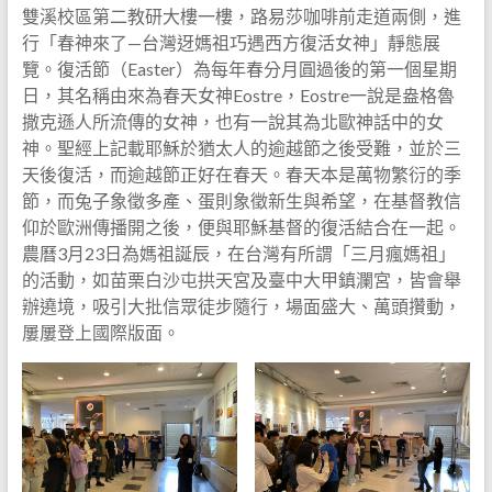
雙溪校區第二教研大樓一樓，路易莎咖啡前走道兩側，進
行「春神來了—台灣迓媽祖巧遇西方復活女神」靜態展
覽。復活節（Easter）為每年春分月圓過後的第一個星期
日，其名稱由來為春天女神Eostre，Eostre一說是盎格魯
撒克遜人所流傳的女神，也有一說其為北歐神話中的女
神。聖經上記載耶穌於猶太人的逾越節之後受難，並於三
天後復活，而逾越節正好在春天。春天本是萬物繁衍的季
節，而兔子象徵多產、蛋則象徵新生與希望，在基督教信
仰於歐洲傳播開之後，便與耶穌基督的復活結合在一起。
農曆3月23日為媽祖誕辰，在台灣有所謂「三月瘋媽祖」
的活動，如苗栗白沙屯拱天宮及臺中大甲鎮瀾宮，皆會舉
辦遶境，吸引大批信眾徒步隨行，場面盛大、萬頭攢動，
屢屢登上國際版面。