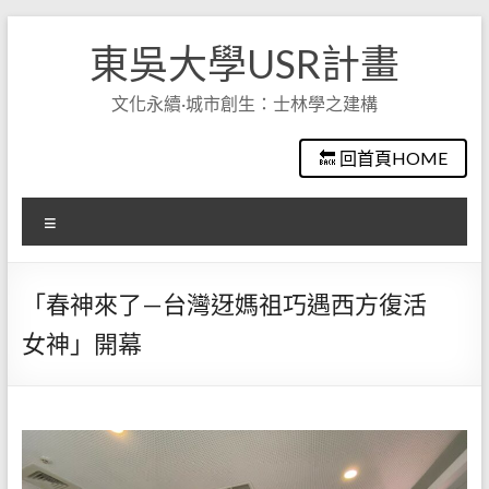
Skip
to
東吳大學USR計畫
content
文化永續·城市創生：士林學之建構
🔙 回首頁HOME
選
單
「春神來了—台灣迓媽祖巧遇西方復活
女神」開幕