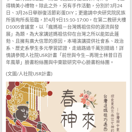
得精美小禮物。除此之外，另有手作活動，分別於3月24
日、3月26日舉辦復活節彩蛋DIY；更邀請中央研究院民族
所張珣所長蒞臨，於4月9日15:10-17:00，在第二教研大樓
D1005會議室，以「瘋媽祖－台灣媽祖信仰的源流與發
展」為題，為大家講述媽祖信仰在台灣之所以能如此蓬
勃、且擁有廣大信眾的原因，本場演講提供社會系、政治
系、歷史系學生多元學習認證，走過路過千萬別錯過！詳
情請參閱人社院USR計畫「前世與今生—再現士林昔日百
年風華」臉書粉絲團與中東歐研究中心臉書粉絲團。
(文圖/人社院USR計畫)