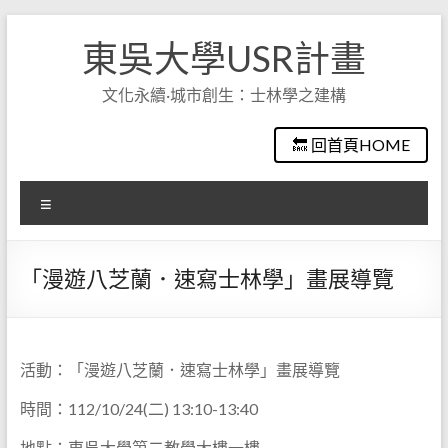
Skip
to
東吳大學USR計畫
content
文化永續·城市創生：士林學之建構
🔙 回首頁HOME
選
單
「漫遊八芝蘭．速寫士林學」畫展導覽
活動：「漫遊八芝蘭．速寫士林學」畫展導覽
時間：112/10/24(二) 13:10-13:40
地點：東吳大學第二教學大樓一樓