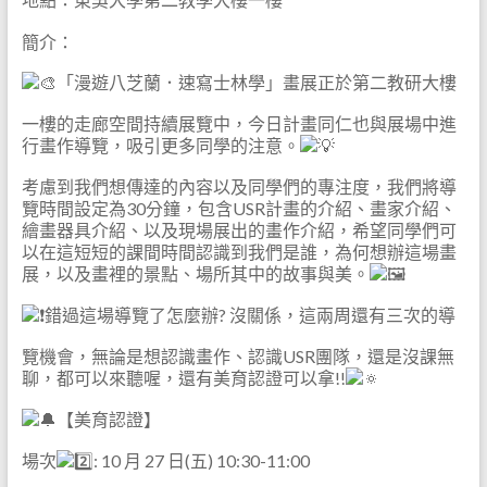
簡介：
「漫遊八芝蘭．速寫士林學」畫展正於第二教研大樓
一樓的走廊空間持續展覽中，今日計畫同仁也與展場中進
行畫作導覽，吸引更多同學的注意。
考慮到我們想傳達的內容以及同學們的專注度，我們將導
覽時間設定為30分鐘，包含USR計畫的介紹、畫家介紹、
繪畫器具介紹、以及現場展出的畫作介紹，希望同學們可
以在這短短的課間時間認識到我們是誰，為何想辦這場畫
展，以及畫裡的景點、場所其中的故事與美。
錯過這場導覽了怎麼辦? 沒關係，這兩周還有三次的導
覽機會，無論是想認識畫作、認識USR團隊，還是沒課無
聊，都可以來聽喔，還有美育認證可以拿!!
【美育認證】
場次
: 10 月 27 日(五) 10:30-11:00