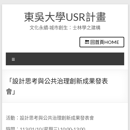
Skip
to
東吳大學USR計畫
content
文化永續·城市創生：士林學之建構
🔙 回首頁HOME
選
單
「設計思考與公共治理創新成果發表
會」
活動：設計思考與公共治理創新成果發表會
時間：113/01/10 (星期三) 10:00-13:00