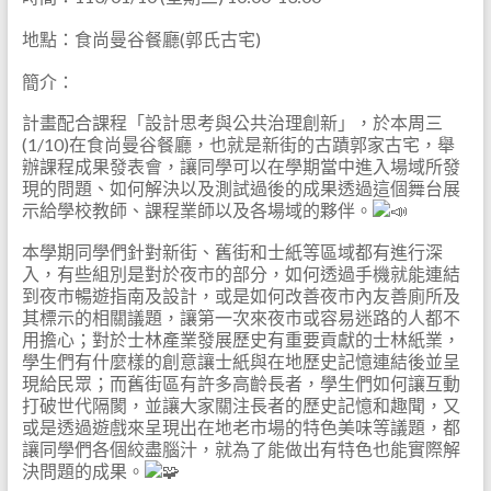
地點：食尚曼谷餐廳(郭氏古宅)
簡介：
計畫配合課程「設計思考與公共治理創新」，於本周三
(1/10)在食尚曼谷餐廳，也就是新街的古蹟郭家古宅，舉
辦課程成果發表會，讓同學可以在學期當中進入場域所發
現的問題、如何解決以及測試過後的成果透過這個舞台展
示給學校教師、課程業師以及各場域的夥伴。
本學期同學們針對新街、舊街和士紙等區域都有進行深
入，有些組別是對於夜市的部分，如何透過手機就能連結
到夜市暢遊指南及設計，或是如何改善夜市內友善廁所及
其標示的相關議題，讓第一次來夜市或容易迷路的人都不
用擔心；對於士林產業發展歷史有重要貢獻的士林紙業，
學生們有什麼樣的創意讓士紙與在地歷史記憶連結後並呈
現給民眾；而舊街區有許多高齡長者，學生們如何讓互動
打破世代隔閡，並讓大家關注長者的歷史記憶和趣聞，又
或是透過遊戲來呈現出在地老市場的特色美味等議題，都
讓同學們各個絞盡腦汁，就為了能做出有特色也能實際解
決問題的成果。