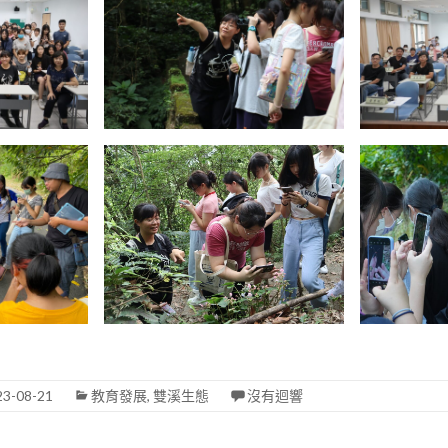
23-08-21
教育發展
,
雙溪生態
沒有迴響