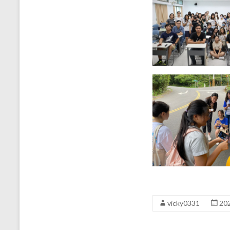
vicky0331
20