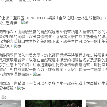
於上週二至周五（8/8-8/11）舉辦「自然之眼—士林生態營隊
受生態洗禮。
天四梯次，由經驗豐富的自然環境老師們帶領進入至善路三段的
學習知識的同學，趁著暑假機會，親身踏入離自然生態最近的環
環境的方式將山林生物的美紀錄下來，讓學生們可以在一個上午
攝影家。
也將同學們帶入東吳大學，請老師們講解平時課程比較少接觸到
們周遭環境威脅，以及在自然環境中攝影的相關技巧以及須對於
除了生態上的介紹，也跟這些學生們宣傳透過自身觀察，即便沒
學家，對自然貢獻一份心力，課程最後，大家回顧每一位同學上
，讓同學滿載而歸。
利圓滿，也希望下一次可以有更多同學一起來認識士林周遭的生
獨特經驗。
計畫)