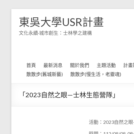
Skip
to
東吳大學USR計畫
content
文化永續·城市創生：士林學之建構
首頁
最新消息
關於我們
主題活動
計畫
散散步(舊城新藝)
散散步(慢生活，老靈魂)
「2023自然之眼—士林生態營隊」
活動：2023自然之
時間：112/08/08-08