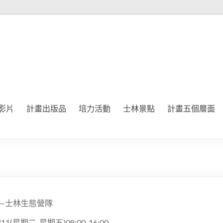
影片
計畫出版品
培力活動
士林景點
計畫五個層面
眼—士林生態營隊
/11(星期二-星期五)08:00-16:00