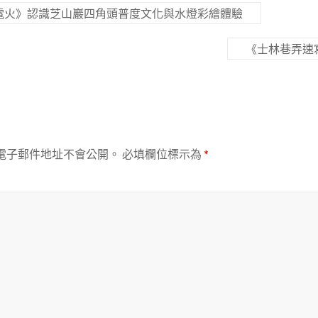
電火》認識芝山巖四角頭普度文化與水燈彩繪體驗
《士林巷弄速
電子郵件地址不會公開。
必填欄位標示為
*