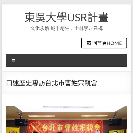
Skip
to
東吳大學USR計畫
content
文化永續·城市創生：士林學之建構
🔙 回首頁HOME
選
單
口述歷史專訪台北市曹姓宗親會