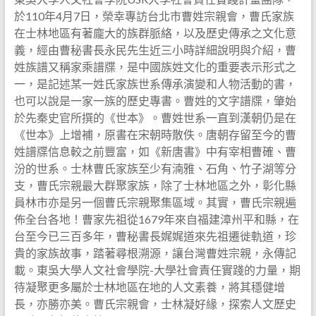
於110年4月7日，榮幸專訪台北市曹姓宗親會，曹氏家族
在士林地區有著龐大的族群脈絡，以及歷史傳承之文化意
義，經由曹秘書長永民先生近三小時詳細說明與介紹，曹
姓族譜又稱家乘譜牒，是中國族姓文化的重要表示形式之
一，是記述某一姓氏家族世系傳承演變和人物活動的書，
也可以說是一家一族的歷史專書。曹姓的文字譜牒，肇始
於先秦史官所撰的《世本》。曹姓世系一直到漢朝仍是在
《世本》上增補，原書在宋朝時散佚。唐朝存留至今的曹
姓譜牒信息較之前豐富，如《新唐書》中有宰相曹確、曹
汾的世系。士林曹氏家族至少有湳雅、石角、竹子湖等分
支，曹氏宗親最大群聚家族，除了士林地區之外，彰化縣
員林市亦是另一個曹氏宗親聚集區域。其實，曹氏宗親遍
佈全台各地！曹家先祖從1679年來自福建漳州平和縣，在
台至今已三百多年，曹秘書長娓娓道來先祖遷徙軌道，珍
貴的家族故事，踏著尋根溯源，讓台灣曹姓宗親，永傳記
載。東吳大學人文社會學院-大學社會責任實踐的力量，期
待凝聚更多屬於士林地區在地的人文素養，將其穩健增
長，亦勝亦美。曹氏宗親會，士林凝好緣，探索人文歷史