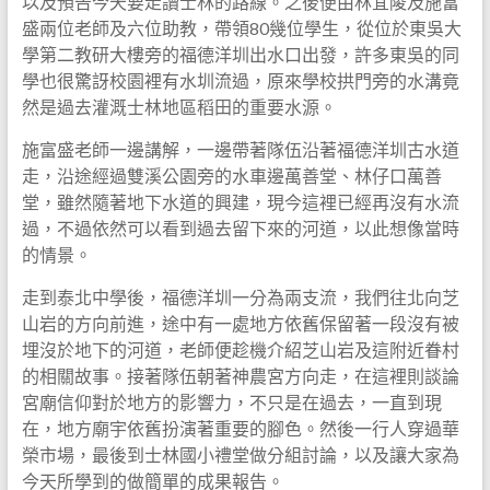
以及預告今天要走讀士林的路線。之後便由林宜陵及施富
盛兩位老師及六位助教，帶領80幾位學生，從位於東吳大
學第二教研大樓旁的福德洋圳出水口出發，許多東吳的同
學也很驚訝校園裡有水圳流過，原來學校拱門旁的水溝竟
然是過去灌溉士林地區稻田的重要水源。
施富盛老師一邊講解，一邊帶著隊伍沿著福德洋圳古水道
走，沿途經過雙溪公園旁的水車邊萬善堂、林仔口萬善
堂，雖然隨著地下水道的興建，現今這裡已經再沒有水流
過，不過依然可以看到過去留下來的河道，以此想像當時
的情景。
走到泰北中學後，福德洋圳一分為兩支流，我們往北向芝
山岩的方向前進，途中有一處地方依舊保留著一段沒有被
埋沒於地下的河道，老師便趁機介紹芝山岩及這附近眷村
的相關故事。接著隊伍朝著神農宮方向走，在這裡則談論
宮廟信仰對於地方的影響力，不只是在過去，一直到現
在，地方廟宇依舊扮演著重要的腳色。然後一行人穿過華
榮市場，最後到士林國小禮堂做分組討論，以及讓大家為
今天所學到的做簡單的成果報告。