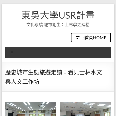
Skip
to
東吳大學USR計畫
content
文化永續·城市創生：士林學之建構
🔙 回首頁HOME
選
單
歷史城市生態旅遊走讀：看見士林水文
與人文工作坊