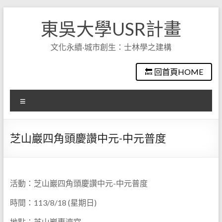
Skip
to
東吳大學USR計畫
content
文化永續·城市創生：士林學之建構
🔙 回首頁HOME
選
單
芝山巖四角頭慶讚中元-中元普度
活動：芝山巖四角頭慶讚中元-中元普度
時間：113/8/18 (星期日)
地點：芝山巖惠濟宮