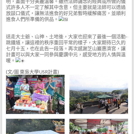
明，畫面十分美麗溫馨。雖然法師誦念的經典或所做的儀
式許多人不一定了解其中含意，但主要就是法師可以透過
放燄口儀式，讓無法進食的好兄弟暫時緩解痛苦，並順利
進食人們所準備的供品。
送走大士爺、山神、土地後，大家也迎來了最後一個活動-
跳鍾馗，讓這裡的秩序重回平常的樣子，大家期待已久的
七月十五，也在此告一段落。再次感謝
芝山巖惠濟宮
，讓
計畫可以與大家一同參與慶讚中元，感受地方的人情與溫
暖。
(文/圖 東吳大學USR計畫)