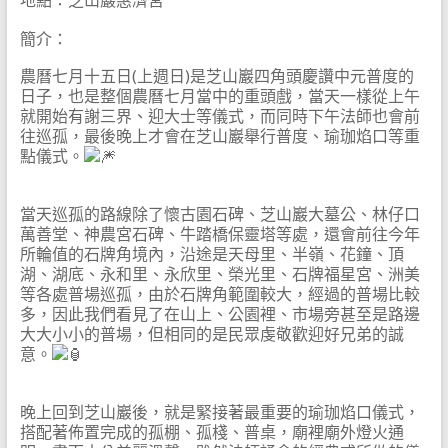
簡介：
農曆七月十五日(上週日)是芝山巖四角頭慶讚中元普度的
日子，也是整個農曆七月當中的重頭戲，當天一樣從上午
就開始有謝三界、迎大士等儀式，而同時下午法師也會前
往巡孤，最後晚上才會在芝山巖舉行普度、瑜珈焰口等重
點儀式。
當天巡孤的路線除了懷古園石碑、芝山巖大墓公、林仔口
萬善堂、神農宮石碑、牛踏橋保靈塔等處，還會前往今年
所輪值的石牌角境內，沿途是天母里、半嶺、花鐘、頂
湖、湖底、永和里、永欣里、榮光里、石牌福星宮、洲美
等各處普場巡孤，由於石牌角範圍較大，經過的普場比較
多，因此我們看見了在山上、公園裡、市場旁甚至是路邊
大大小小的普場，但相同的是民眾虔敬歡迎好兄弟的誠
意。
晚上回到芝山巖後，就是緊接著最重要的瑜珈焰口儀式，
搭配著佈置完成的孤棚、孤棧、普桌，廟裡廟外燈火通