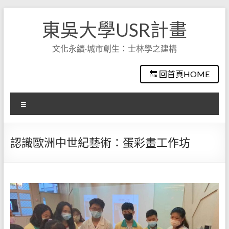
Skip
to
東吳大學USR計畫
content
文化永續·城市創生：士林學之建構
🔙 回首頁HOME
選
單
認識歐洲中世紀藝術：蛋彩畫工作坊