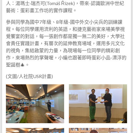
人：湯瑪士·瑞杰可(Tomáš Řízek)，帶來-認識歐洲中世紀
藝術：蛋彩畫工作坊的實作課程。
參與同學為國中7年級、8年級-國中外交小尖兵的訓練課
程。每位同學運用流利的英語，和捷克藝術家來場美學視
覺饗宴的對話，每一張創作都是獨一無二的美好，大學社
會責任實踐計畫，有層次的延伸教育場域，運用多元文化
的視角，集結啟蒙的力量，為現場每一位同學的精彩創
作，來場熱烈的掌聲喔，小編也跟著即時蛋彩小品-漂浮的
聖誕樹🎄。
(文圖/人社院USR計畫)