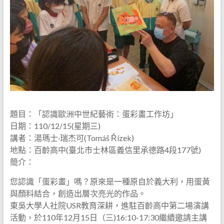
題目：「認識歐洲中世紀藝術：蛋彩畫工作坊」
日期：110/12/15(星期三)
講者：湯瑪士·瑞杰可(Tomáš Řízek)
地點：百齡高中(臺北市士林區義信里承德路4段177號)
簡介：
您認識「蛋彩畫」嗎？原來是一種原自於義大利，用蛋黃
與顏料結合，創造出層次亮光的作品。
東吳大學人社院USR教育深耕，進駐百齡高中第二場演講
活動，於110年12月15日（三)16:10-17:30繼續邀請主講