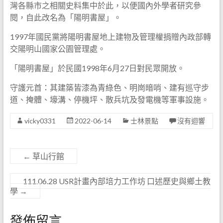
灣各縣市之相關史料集中於此，以便國內外學者研究參
閱，自此改名為「陽明書屋」。
1997年國民黨將陽明書屋地上建物及管理權捐贈內政部轉
交陽明山國家公園管理處。
「陽明書屋」於民國1998年6月27日對民眾開放。
守護元首：其建築皆漆為青綠色、明崗暗哨、建有巡守步
道、掩體、壕溝、停機坪、散兵坑及發電機等軍事設施。
vicky0331
2022-06-14
士林景點
沒有迴響
←
草山行館
111.06.28 USR計畫內部培力工作坊 口述歷史與鄉土教
學
→
發佈留言