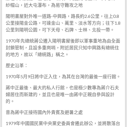
紗帽山，近大屯瀑布，為易守難攻之地
陽明書屋對外唯一道路-中興路，路長約2.6公里，往上0.8
公里接陽金公路，可達金山、萬里、淡水等方向；往下1.8
公里到陽明公園，可下天母、石牌、士林、北投一帶。
1970年先總統蔣公遷入陽明書屋後即以軍事重地為由全面
封鎖管制，且設多重崗哨，附近居民只知中興路有總統住
的地方，故以「總統路」稱之。
歷史沿革：
1970年5月9日將中正入住，為其在台灣的最後一座行館。
蔣中正最後、最大的私人行館，也是極少數專為蔣介石夫
婦居住而新建的，並且也是唯一由蔣中正親自參與設計
的。
昔為蔣中正接待國內外貴賓及避暑之處
1979年中國國民黨中央黨史委員會遷此辦公，並將散落台