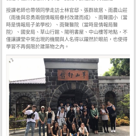
授課老師也帶領同學走訪士林官邸、張群故居、雨農山莊
（雨後與忠勇兩個情報局眷村改建而成）、雨聲國小（當
時是情報局子弟學校）、雨聲醫院（當時是情報局醫
院）、國安局、草山行館、陽明書屋、中山樓等地點，不
僅讓課堂中常出現的機關與人名得以躍然於眼前，也使得
學習不再侷限於建築物之內。