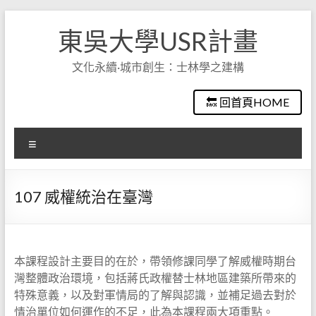
Skip
to
東吳大學USR計畫
content
文化永續·城市創生：士林學之建構
🔙 回首頁HOME
選
單
107 威權統治在臺灣
本課程設計主要目的在於，帶領修課同學了解威權時期台
灣整體政治環境，包括蔣氏政權替士林地區建築所帶來的
特殊意義，以及對軍情局的了解與認識，並補足過去對於
情治單位如何運作的不足，此為本課程兩大項重點。