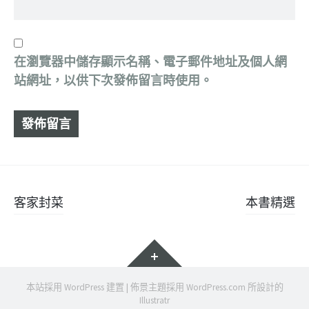
在
瀏覽器
中儲存顯示名稱、電子郵件地址及個人網
站網址，以供下次發佈留言時使用。
文
客家封菜
本書精選
章
小
導
工
覽
具
本站採用 WordPress 建置
|
佈景主題採用
WordPress.com
所設計的
Illustratr