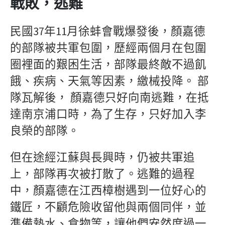
戰敗
，逃難
民國37年11月徐蚌會戰爆發後，顏嘉德
的部隊被共軍包圍，歷經兩個月在包圍
圈裡面的艱困生活，部隊最終敵不過飢
餓、疾病、天氣等因素，繳械投降。 部
隊瓦解後， 顏嘉德只好向南逃難，在抵
達南京浦口時，為了生存，只好加入李
良榮的部隊。
但在途經江蘇與長興時，仍被共軍追
上，部隊再次被打散了。逃難的過程
中，顏嘉德在江西樟樹遇到一位好心的
鐵匠，不顧危險收留他與兩個同伴，並
準備熱水、食物等，讓他們安然度過一