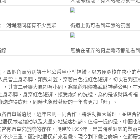
填滿
人潮即錢潮，有人的地方就一
台，河堤邊同樣有不少民眾
街道上仍可看到年節的氛圍
路線
無論在巷弄的何處隨時都能看
，四個角頭分別讓土地公乘坐小型神轎，以方便穿梭在狹小的
人員皆上身赤膊、頭戴斗笠、穿著白色或紅色短褲。初次看到這
」，其實二者雖大異卻有小同，寒單爺相傳為武財神趙公明，在
上身赤膊、身穿紅色短褲，接受炮炸的洗禮，為的是求財與祈福
鞭炮炸得愈旺，同時也象徵著新的一年會更加「旺」。
各自舉辦遶境，近年來則一同合作，將活動擴大辦理，並結合
地居民扶老攜幼以及大量外地遊客造訪。值得一提的是，中圈也
去曾有過皇宮戲院的存在，興建於1959年，是當時溪洲底的聚
了不少三重、蘆洲地居民前來看戲。現今剩下戲台廣場，在節慶