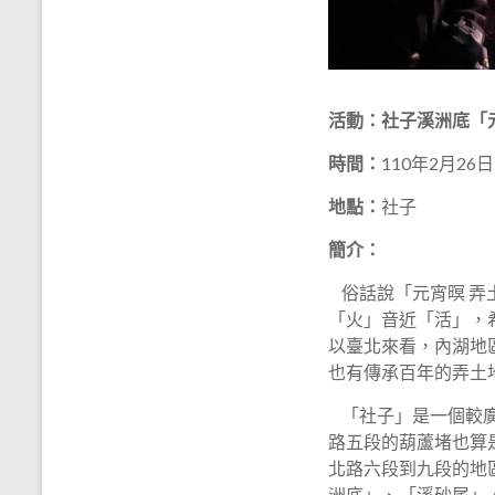
活動：社子溪洲底「
時間：
110年2月2
地點：
社子
簡介：
俗話說「元宵暝 弄
「火」音近「活」，
以臺北來看，內湖地
也有傳承百年的弄土
「社子」是一個較廣
路五段的葫蘆堵也算
北路六段到九段的地
洲底」、「溪砂尾」