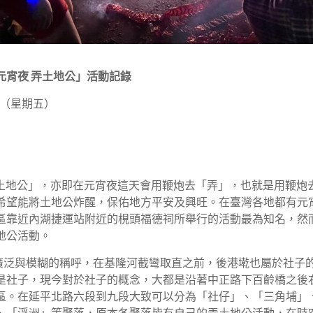
元宵夜 弄土地公」活動記錄
6日（星期五）
土地公」，亦即在元宵夜這天會用鞭炮去「弄」，也就是用鞭炮
希望能將土地公炸醒，保佑地方平安及興旺。在臺灣各地都有元
區靠近內湖捷運站附近的梘頭福德祠所舉行的活動最為知名，然
地公活動。
泛與模糊的稱呼，在基隆河截彎取直之前，後港墘也屬於社子
是社子，現今對於社子的概念，大都是沿著中正路下百齡橋之後
區。在延平北路六段到九段大致可以分為「社仔」、「三角埔」
、「浮洲」等聚落，原本各聚落皆有自己的弄土地公活動，在時