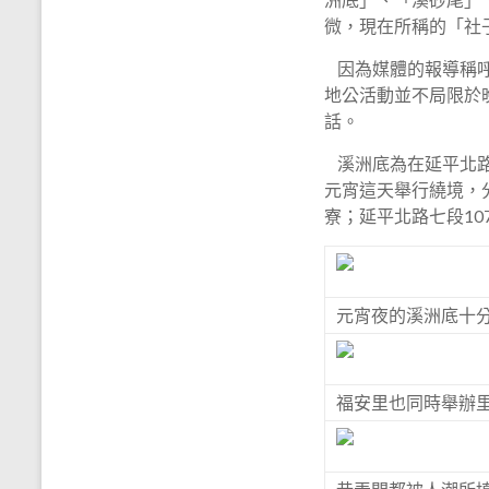
微，現在所稱的「社
因為媒體的報導稱呼
地公活動並不局限於
話。
溪洲底為在延平北路
元宵這天舉行繞境，
寮；延平北路七段10
元宵夜的溪洲底十
福安里也同時舉辦