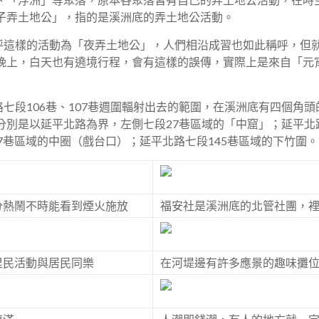
子弄土地公」，指的是溪洲底的弄土地公活動。
這樣的活動為「夜弄土地公」，人們相沿成習也如此稱呼，但
晚上，白天也有遶境行程，會有這樣的誤傳，實際上是來自「元宵
七段106巷、107巷週圍輻射出去的範圍，在溪洲底有四個角
分別是以延平北路為界，左側七段27巷區域的「中窟」；延平北路
7巷區域的中圈（戲台口）；延平北路七段145巷區域的下竹圍。
分熱鬧不時能看到煙火施放
福安社是溪洲底的北管社團，
里民活動與居民同樂
在河堤邊有許多應景的趣味攤