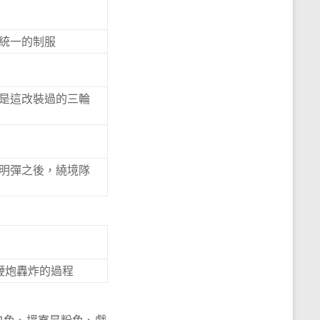
統一的制服
是這改裝過的三輪
明彈之後，繞境隊
鞭炮轟炸的過程
白色、塭寮是粉色、戲