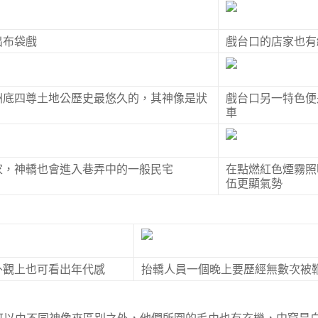
出布袋戲
戲台口的店家也有
洲底四尊土地公歷史最悠久的，其神像是狀
戲台口另一特色便
車
家，神轎也會進入巷弄中的一般民宅
在點燃紅色煙霧照
伍更顯氣勢
外觀上也可看出年代感
抬轎人員一個晚上要歷經無數次被
以由不同神像來區別之外，他們所圍的毛巾也有玄機，中窟是