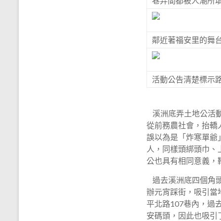
巷弄間都被人潮所
鄰近著福安里的舞
活動公告清楚標示
溪洲底弄土地公活動
從前務農社會，抬轎
誤以為是「炸寒單爺
人，同樣頭綁頭巾、
公也具有相同意義，
過去溪洲底四個角頭
辦元宵踩街，吸引當
平北路107巷內，過
安碼頭，因此也吸引