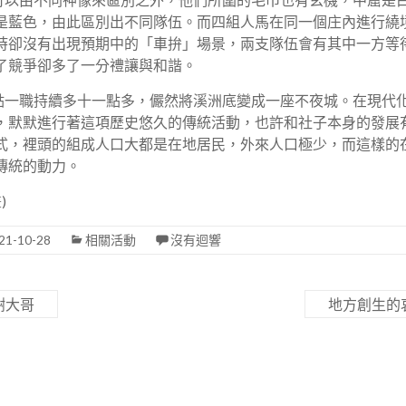
是藍色，由此區別出不同隊伍。而四組人馬在同一個庄內進行繞
時卻沒有出現預期中的「車拚」場景，兩支隊伍會有其中一方等
了競爭卻多了一分禮讓與和諧。
一職持續多十一點多，儼然將溪洲底變成一座不夜城。在現代
，默默進行著這項歷史悠久的傳統活動，也許和社子本身的發展
式，裡頭的組成人口大都是在地居民，外來人口極少，而這樣的
傳統的動力。
)
21-10-28
相關活動
沒有迴響
謝大哥
地方創生的