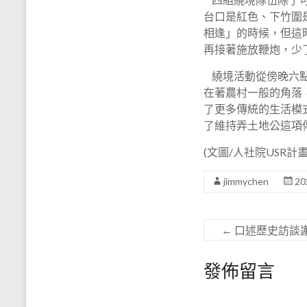
台口是紅色、下竹圍
相逢」的時候，但這
再接著施放鞭炮，少
繞境活動從傍晚六點
在著農村一般的角落
了更多傳統的生活模
了維持弄土地公這項
(文圖/人社院USR計畫
jimmychen
20
←
口述歷史訪談
發佈留言