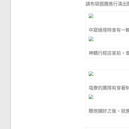
請布袋戲團進行演出
中窟繞境時會有一
神轎行經店家前，
塭寮的團隊有穿著
鞭炮鋪好之後，就