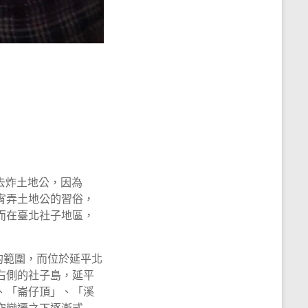
去炸土地公，因為
宵弄土地公的習俗，
而在臺北社子地區，
的範圍，而位於延平北
右側的社子島，延平
、「崙仔頂」、「溪
空變遷之下逐漸式