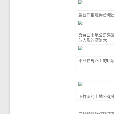
戲台口搭建舞台淹
戲台口土地公是溪
似人形的漂流木
不只在馬路上的店
下竹圍的土地公從
四組繞境隊伍除了可