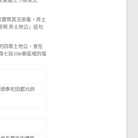
就實際其況來看，弄土
暝 弄土地公」這句
頭的四尊土地公，會在
七段106巷區域的塭
裡頭奉祀田都元帥
位