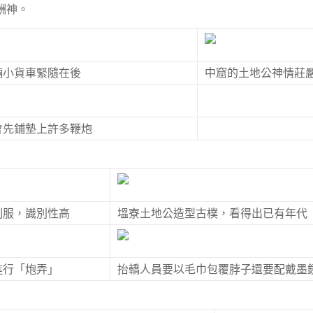
酬神。
輛小貨車緊隨在後
中窟的土地公神情莊
會先鋪墊上許多鞭炮
制服，識別性高
塭寮土地公造型古樸，看得出已有年代
進行「炮弄」
抬轎人員要以毛巾包覆脖子還要配戴墨