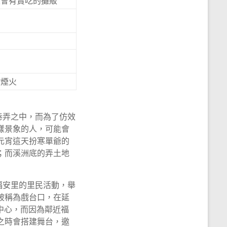
定會有賣吃的攤販
到煙火
巷弄之中，而為了仿效
樣景象的人，可能會
元宵這天扮寒單爺的
；而溪洲底的弄土地
福安里的里民活動，舉
被稱為戲台口，在延
落中心，而因為鄰近福
之時會搭建舞台，邀