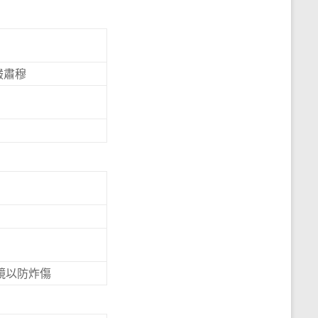
嚴肅穆
鏡以防炸傷