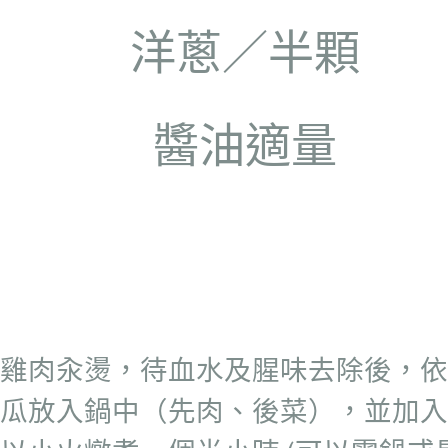
洋蔥／半顆
醬油適量
雞肉汆燙，待血水及腥味去除後，依
瓜放入鍋中（先肉、後菜），並加入