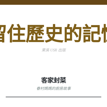
留住歷史的記
東吳 USR 出版
客家封菜
眷村媽媽的廚房故事