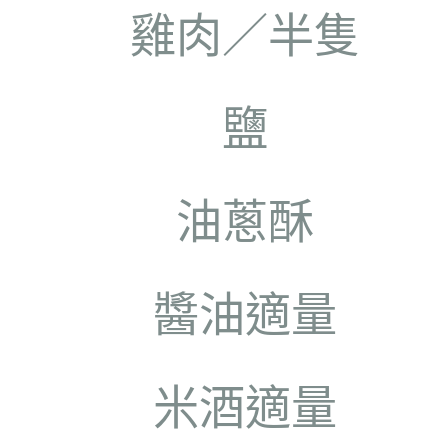
雞肉／半隻
鹽
油蔥酥
醬油適量
米酒適量