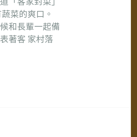
道「客家封菜」
有蔬菜的爽口。
候和長輩一起備
表著客 家村落