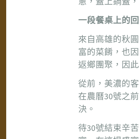
蔥，蓋上鍋蓋，
一段餐桌上的回
來自高雄的秋圓
富的菜餚，也因
返鄉團聚，因此
從前，美濃的客
在農曆30號之
決。
待30號結束辛