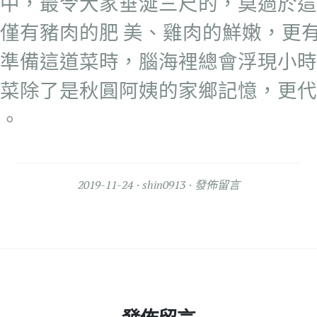
中，最令大家垂涎三尺的，莫過於這
僅有豬肉的肥 美、雞肉的鮮嫩，更
準備這道菜時，腦海裡總會浮現小時
菜除了是秋圓阿姨的家鄉記憶，更代
。
2019-11-24
shin0913
發佈留言