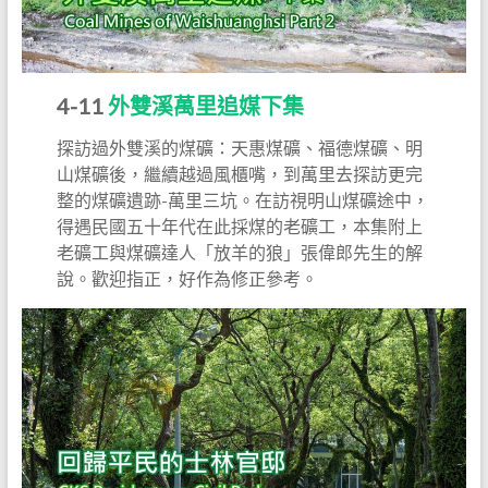
4-11
外雙溪萬里追媒下集
探訪過外雙溪的煤礦：天惠煤礦、福德煤礦、明
山煤礦後，繼續越過風櫃嘴，到萬里去探訪更完
整的煤礦遺跡-萬里三坑。在訪視明山煤礦途中，
得遇民國五十年代在此採煤的老礦工，本集附上
老礦工與煤礦達人「放羊的狼」張偉郎先生的解
說。歡迎指正，好作為修正參考。