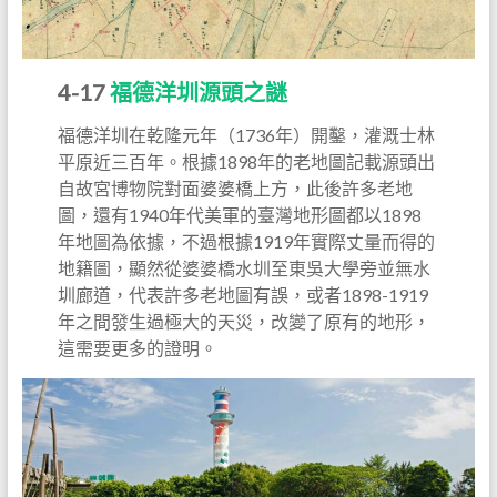
4-17
福德洋圳源頭之謎
福德洋圳在乾隆元年（1736年）開鑿，灌溉士林
平原近三百年。根據1898年的老地圖記載源頭出
自故宮博物院對面婆婆橋上方，此後許多老地
圖，還有1940年代美軍的臺灣地形圖都以1898
年地圖為依據，不過根據1919年實際丈量而得的
地籍圖，顯然從婆婆橋水圳至東吳大學旁並無水
圳廊道，代表許多老地圖有誤，或者1898-1919
年之間發生過極大的天災，改變了原有的地形，
這需要更多的證明。