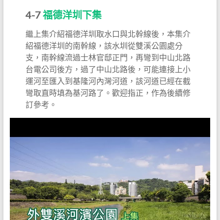
4-7
福德洋圳下集
繼上集介紹福德洋圳取水口與北幹線後，本集介
紹福德洋圳的南幹線，該水圳從雙溪公園處分
支，南幹線流過士林官邸正門，再彎到中山北路
台電公司後方，過了中山北路後，可能連接上小
運河至匯入到基隆河內灣河道，該河道已經在截
彎取直時填為基河路了。歡迎指正，作為後續修
訂參考。