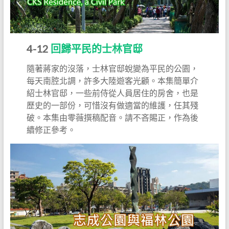
4-12
回歸平民的士林官邸
隨著蔣家的沒落，士林官邸蛻變為平民的公園，
每天南腔北調，許多大陸遊客光顧。本集簡單介
紹士林官邸，一些前侍從人員居住的房舍，也是
歷史的一部份，可惜沒有做適當的維護，任其殘
破。本集由零薇撰稿配音。請不吝賜正，作為後
續修正參考。