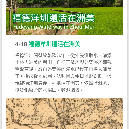
4-18
福德洋圳還活在洲美
福德洋圳開鑿於乾隆元年，從外雙溪取水，灌溉
士林與洲美的農田，自從基隆河與外雙溪河道截
彎取直後，取自外雙溪的溪水已經不再進入洲美
了。後來從地籍圖、航照圖與今日地形對照，發
現福德洋圳最後一程還活在洲美，依然灌溉著北
投焚化廠旁的水稻田。歡迎賜教。