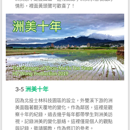
情形，裡面黃頭鷺可歡喜了！
3-5
洲美十年
因為北投士林科技園區的設立，外雙溪下游的洲
美面臨著翻天覆地的變化。作為鄰居，這裡是觀
察十年的紀錄，過去幾乎每年都帶學生到洲美訪
視，記錄洲美的變化脈絡。這裡僅是個人的觀點
與記錄，敬請賜教，作為修訂的參考。