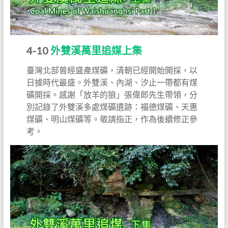
4-10
外雙溪萬里追媒上集
臺灣北部曾經盛產煤礦，清朝已經開始開採，以
日據時代最盛。外雙溪、內湖、汐止一帶都有煤
礦開採。感謝「放羊的狼」張偉郎先生帶領，分
別記錄了外雙溪多處煤礦遺跡：福德煤礦、天惠
煤礦、明山煤礦等。敬請指正，作為後續修正參
考。