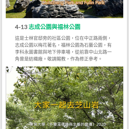
4-13
志成公園與福林公園
這是士林官邸旁的社區公園，位在中正路兩側，
志成公園以梅花著名，福林公園為石藝公園，有
李科永圖書館與地下停車場，從前靠中山北路一
角曾是紡織廠。敬請賜教，作為修正參考。