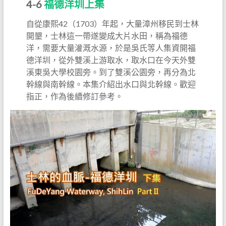
4-6
福德洋圳上集
自從康熙42（1703）年起，大量漳州移民到士林
開墾，士林這一帶遂變成大片水田，稱為福德
洋，需要大量灌溉水源，於是吳氏等人集資開福
德洋圳，從外雙溪上游取水，取水口在今天外雙
溪東吳大學校園旁。到了雙溪公園旁，再分為北
幹線與南幹線。本集介紹出水口與北幹線。歡迎
指正，作為後續修訂參考。