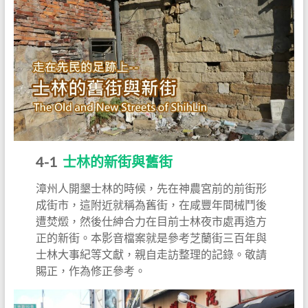
4-1
士林的新街與舊街
漳州人開墾士林的時候，先在神農宮前的前街形
成街市，這附近就稱為舊街，在咸豐年間械鬥後
遭焚燬，然後仕紳合力在目前士林夜市處再造方
正的新街。本影音檔案就是參考芝蘭街三百年與
士林大事紀等文獻，親自走訪整理的記錄。敬請
賜正，作為修正參考。