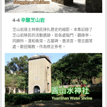
4-4
辛酸芝山岩
芝山岩是士林移民掙扎歷史的縮影，本集記錄了
芝山岩移民的活動遺跡，如各處隘門、觀稼亭、
同歸所、漢和衝突、古墓碑、惠濟宮、懷古園等
處。歡迎賜教，作為修正參考。