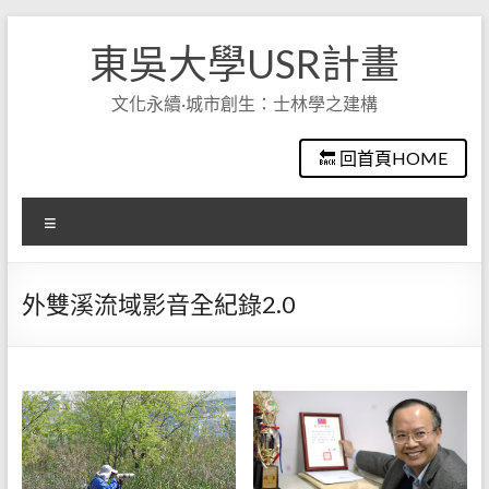
Skip
to
東吳大學USR計畫
content
文化永續·城市創生：士林學之建構
🔙 回首頁HOME
選
單
外雙溪流域影音全紀錄2.0