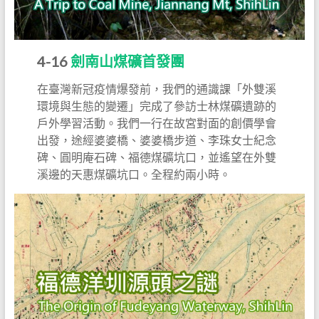
4-16
劍南山煤礦首發團
在臺灣新冠疫情爆發前，我們的通識課「外雙溪
環境與生態的變遷」完成了參訪士林煤礦遺跡的
戶外學習活動。我們一行在故宮對面的創價學會
出發，途經婆婆橋、婆婆橋步道、李珠女士紀念
碑、圓明庵石碑、福德煤礦坑口，並遙望在外雙
溪邊的天惠煤礦坑口。全程約兩小時。