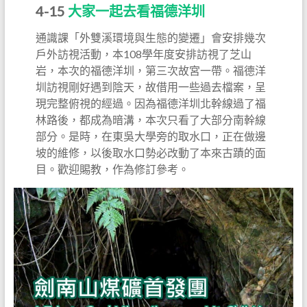
4-15
大家一起去看福德洋圳
通識課「外雙溪環境與生態的變遷」會安排幾次
戶外訪視活動，本108學年度安排訪視了芝山
岩，本次的福德洋圳，第三次故宮一帶。福德洋
圳訪視剛好遇到陰天，故借用一些過去檔案，呈
現完整俯視的經過。因為福德洋圳北幹線過了福
林路後，都成為暗溝，本次只看了大部分南幹線
部分。是時，在東吳大學旁的取水口，正在做邊
坡的維修，以後取水口勢必改動了本來古蹟的面
目。歡迎賜教，作為修訂參考。