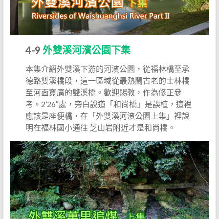
4-9
外雙溪河濱公園下集
本集介紹外雙溪下游的河濱公園，從福林橋至承
德路雙溪橋段，這一區域從最熱鬧古老的士林橋
至河面寬廣的雙溪橋。歡迎賜教，作為修正參
考。2’26″處，旁白說道「和尚橋」是誤植，這裡
應該是座便橋，在「外雙溪河濱公園上集」裡說
明在福林國小通往 芝山岩附近才是和尚橋。