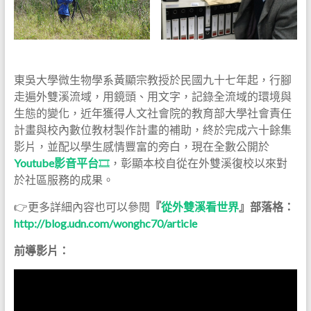
東吳大學微生物學系黃顯宗教授於民國九十七年起，行腳
走遍外雙溪流域，用鏡頭、用文字，記錄全流域的環境與
生態的變化，近年獲得人文社會院的教育部大學社會責任
計畫與校內數位教材製作計畫的補助，終於完成六十餘集
影片，並配以學生感情豐富的旁白，現在全數公開於
Youtube影音平台
🎞
，彰顯本校自從在外雙溪復校以來對
於社區服務的成果。
👉更多詳細內容也可以參閱
『
從外雙溪看世界
』部落格：
http://blog.udn.com/wonghc70/article
前導影片：