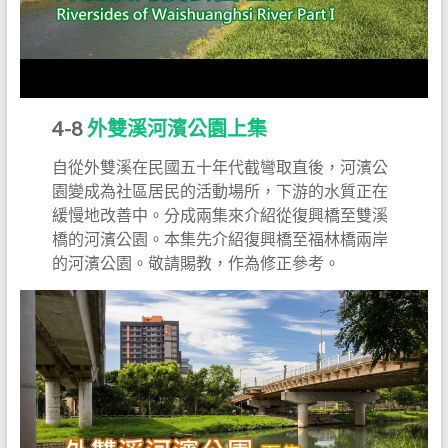
4-8
外雙溪河濱公園上集
自從外雙溪在民國五十年代截彎取直後，河濱公
園變成為社區居民的活動場所，下游的水質正在
緩慢地改善中。分成兩集來介紹從復興橋至雙溪
橋的河濱公園。本集先介紹復興橋至福林橋兩岸
的河濱公園。敬請賜教，作為修正參考。