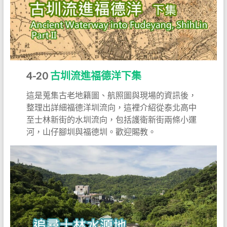
4-20
古圳流進福德洋下集
這是蒐集古老地籍圖、航照圖與現場的資訊後，
整理出詳細福德洋圳流向，這裡介紹從泰北高中
至士林新街的水圳流向，包括護衛新街兩條小運
河，山仔腳圳與福德圳。歡迎賜教。