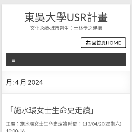
Skip
to
東吳大學USR計畫
content
文化永續·城市創生：士林學之建構
🔙 回首頁HOME
選
單
月:
4 月 2024
「施水環女士生命史走讀」
主題：施水環女士生命史走讀 時間：113/04/20(星期六)
10:00-16