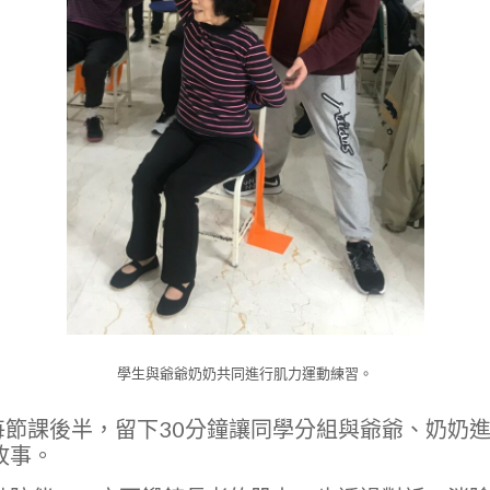
學生與爺爺奶奶共同進行肌力運動練習。
於每節課後半，留下30分鐘讓同學分組與爺爺、奶奶
故事。