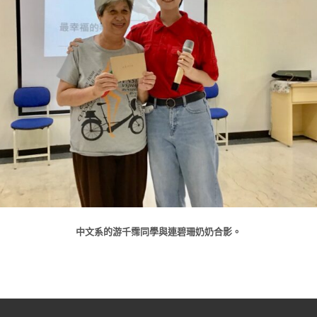
中文系的游千霈同學與連碧珊奶奶合影。