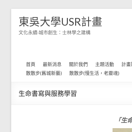
Skip
to
東吳大學USR計畫
content
文化永續·城市創生：士林學之建構
首頁
最新消息
關於我們
主題活動
計畫
散散步(舊城新藝)
散散步(慢生活，老靈魂)
生命書寫與服務學習
「生