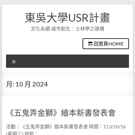
Skip
to
東吳大學USR計畫
content
文化永續·城市創生：士林學之建構
🔙 回首頁HOME
選
單
月:
10 月 2024
《五鬼弄金獅》繪本新書發表會
活動：《五鬼弄金獅》繪本新書發表會 時間：113/10/16
(星期三) 地點：