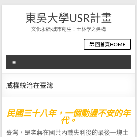
Skip
to
東吳大學USR計畫
content
文化永續·城市創生：士林學之建構
🔙 回首頁HOME
選
單
威權統治在臺灣
民國三十八年，一個動盪不安的年
代。
臺灣，是老蔣在國共內戰失利後的最後一塊土