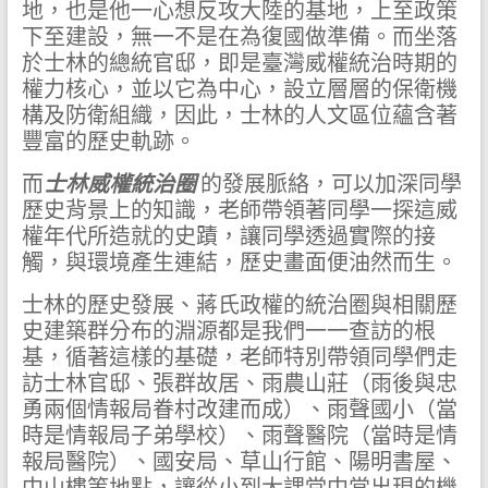
地，也是他一心想反攻大陸的基地，上至政策
下至建設，無一不是在為復國做準備。而坐落
於士林的總統官邸，即是臺灣威權統治時期的
權力核心，並以它為中心，設立層層的保衛機
構及防衛組織，因此，士林的人文區位蘊含著
豐富的歷史軌跡。
而
士林威權統治圈
的發展脈絡，可以加深同學
歷史背景上的知識，老師帶領著同學一探這威
權年代所造就的史蹟，讓同學透過實際的接
觸，與環境產生連結，歷史畫面便油然而生。
士林的歷史發展、蔣氏政權的統治圈與相關歷
史建築群分布的淵源都是我們一一查訪的根
基，循著這樣的基礎，老師特別帶領同學們走
訪士林官邸、張群故居、雨農山莊（雨後與忠
勇兩個情報局眷村改建而成）、雨聲國小（當
時是情報局子弟學校）、雨聲醫院（當時是情
報局醫院）、國安局、草山行館、陽明書屋、
中山樓等地點，讓從小到大課堂中常出現的機