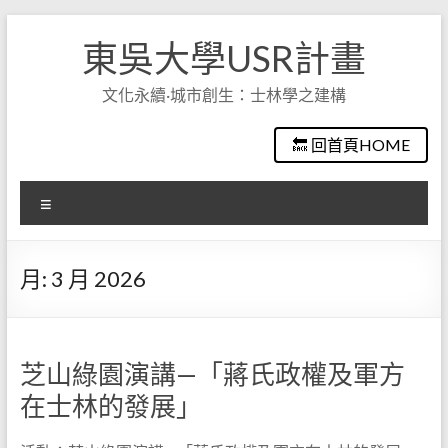
Skip
to
東吳大學USR計畫
content
文化永續·城市創生：士林學之建構
🔙 回首頁HOME
選
單
月:
3 月 2026
芝山綠園演講—「蔣氏政權及軍方
在士林的發展」