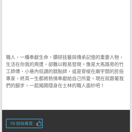
職人，一種奉獻生命，鑽研技藝與傳承記憶的重要人物，
生活在你我的周遭，卻難以輕易發現。像是大馬路旁的竹
工師傅、小巷內低調的糕點師，或是穿梭在廟宇間的民俗
專家，終其一生都將熱情奉獻給自己所愛。現在就跟著我
們的腳步，一起揭開隱身在士林的職人面紗吧！
FB 粉絲專頁