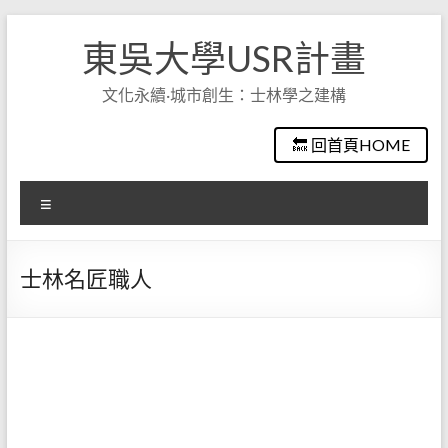
Skip
to
東吳大學USR計畫
content
文化永續·城市創生：士林學之建構
🔙 回首頁HOME
選
單
士林名匠職人