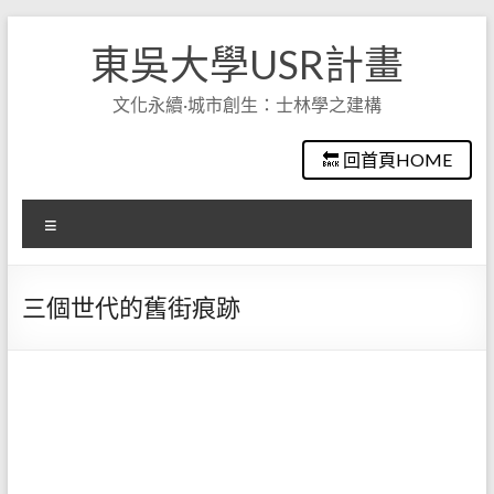
Skip
to
東吳大學USR計畫
content
文化永續·城市創生：士林學之建構
🔙 回首頁HOME
選
單
三個世代的舊街痕跡