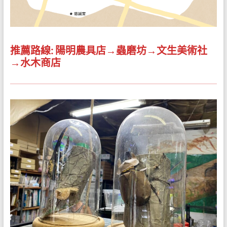
推薦路線: 陽明農具店→蟲磨坊→文生美術社
→水木商店