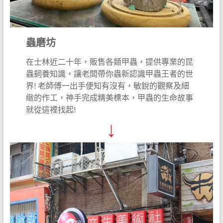
蟲磨坊
在士林近二十年，販售各類甲蟲，提供專業的昆
蟲飼養知識，讓老闆帶你蟲新認識甲蟲王者的世
界! 老師傅一出手便知有沒有，敏銳的觀察及細
緻的作工，神手完成精美標本，甲蟲的生命故事
就從這裡找起!
↓