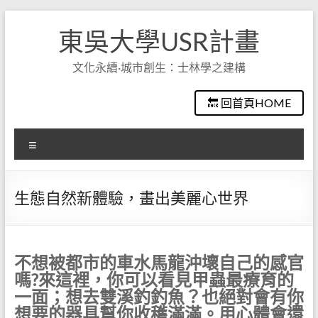
Skip
to
東吳大學USR計畫
content
文化永續·城市創生：士林學之建構
🔙 回首頁HOME
選
單
生態自然新體驗，畫出美麗心世界
不想被都市的車水馬龍沖壞自己的感官
嗎?來這裡，你可以看見甲蟲最療育的
一面；想去雙溪釣釣魚？也絕對會有你
想要的器具幫你收穫滿滿。用心體會還