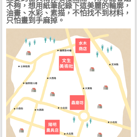
不夠，想用紙筆記錄下這美麗的輪廓，
油畫、水彩、素描，不怕找不到材料，
只怕畫到手麻掉。