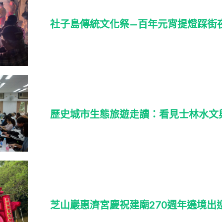
社子島傳統文化祭—百年元宵提燈踩街
歷史城市生態旅遊走讀：看見士林水文
芝山巖惠濟宮慶祝建廟270週年遶境出