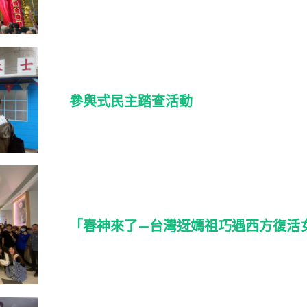
參與式民主踏查活動
「春神來了—台灣迓媽祖巧遇西方復活