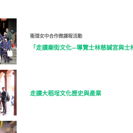
衛理女中合作微課程活動
「走讀廟街文化—導覽士林慈諴宮與士
走讀大稻埕文化歷史與產業