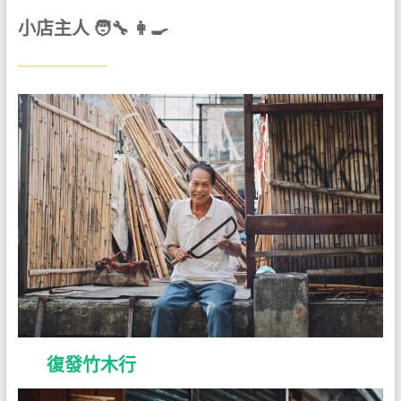
小店主人 🧑‍🔧 👩‍🍳
復發竹木行