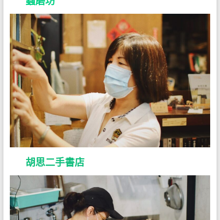
蟲磨坊
胡思二手書店