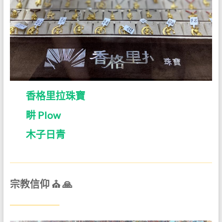
香格里拉珠寶
畊 Plow
木子日青
宗教信仰 ⛪ 🙏