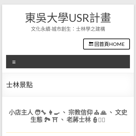
Skip
to
東吳大學USR計畫
content
文化永續·城市創生：士林學之建構
🔙 回首頁HOME
選
單
士林景點
小店主人 🧑‍🔧 👩‍🍳 、 宗教信仰 ⛪ 🙏 、 文史
生態 🏞 ⛩ 、 老蔣士林 👮🕵️‍♂️