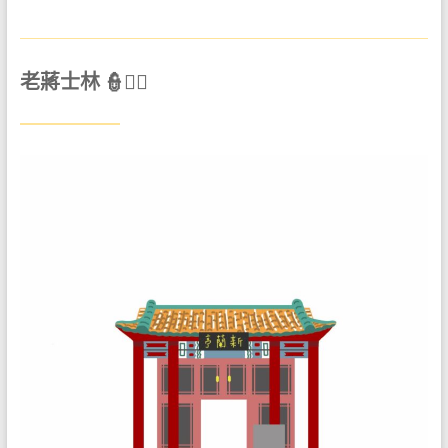
老蔣士林 👮🕵️‍♂️