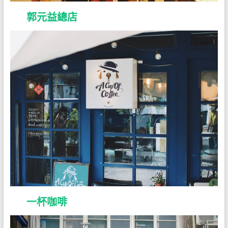
郭元益總店
一杯咖啡