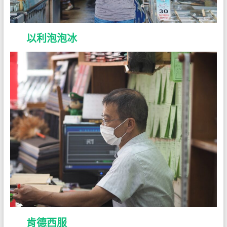
以利泡泡冰
肯德西服