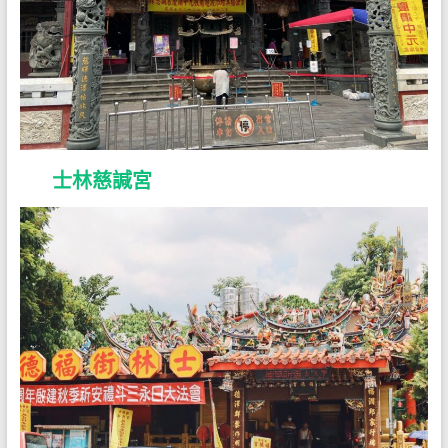
士林慈諴宮