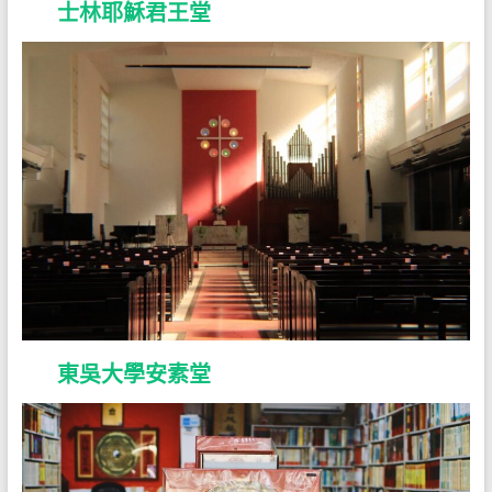
士林耶穌君王堂
東吳大學安素堂