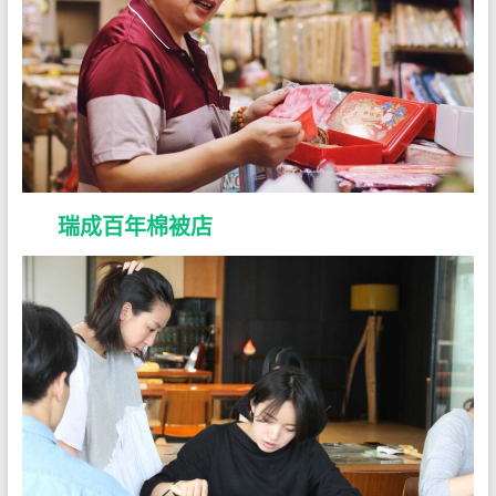
瑞成百年棉被店