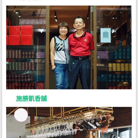
施勝凱香舖